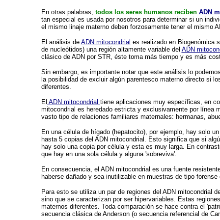
En otras palabras,
todos los seres humanos reciben
ADN mi
tan especial es usada por nosotros para determinar si un ind
el mismo linaje materno deben forzosamente tener el mismo A
El análisis de
ADN mitocondrial
es realizado en Biogenómica s
de nucleótidos) una región altamente variable
del
ADN mitocond
clásico de ADN por STR, éste toma más tiempo y es más cos
Sin embargo, es importante notar que este análisis lo podemos
la posibilidad de excluir algún parentesco materno directo si l
diferentes.
El
ADN mitocondrial
tiene aplicaciones muy específicas, en co
mitocondrial es heredado estricta y exclusivamente por línea 
vasto tipo de relaciones familiares maternales: hermanas, abuel
En una célula de hígado (hepatocito), por ejemplo, hay solo un
hasta 5 copias del ADN mitocondrial. Esto significa que si al
hay solo una copia por célula y
esta es muy larga. En contrast
que hay en una sola célula y alguna 'sobreviva'.
En consecuencia, el ADN mitocondrial es una fuente resisten
haberse dañado y sea inutilizable en muestras de tipo forens
Para esto se utiliza un par de regiones del ADN mitocondrial d
sino que se caracterizan por ser hipervariables. Estas regione
maternos diferentes. Toda comparación se hace contra el
'patr
secuencia clásica de Anderson (o secuencia referencial de Ca