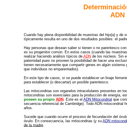
Determinació
ADN 
Cuando hay plena disponibilidad de muestras de
l
hijo(a)
y de su
típicamente resulta en uno de dos resultados posibles: el pad
Hay personas que desean saber si tienen o no parentesco con 
es su progenitor común. En estos casos (cuando las muestras d
realizar haciendo análisis típicos de
ADN
de los núcleos. Sin 
paternidad pues no proveen la posibilidad de hacer una exclus
tienen necesariamente que compartir genes en algún sistema ge
que individuos no emparentados).
En este tipo de casos, si se puede establecer un linaje femen
para establecer (o descartar) un posible parentesco.
Las mitocondrias son organelos intracelulares presentes en to
mitocondrias son esenciales para la producción de energía, est
poseen su propio
ADN
. Este es el
ADN Mitocondrial
que cons
secuencia referencial de Cambridge). Todo ADN mitocondrial 
años.
Sucede que cuando ocurre el proceso de fecundación del óvulo 
óvulo. En consecuencia, las mitocondrias (y su
ADN mitocondr
de la madre
.